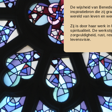
De wijsheid van Benedi
inspiratiebron die zij 
wereld van leven en we
Zij is door haar werk i
spiritualiteit. De werks
zorgvuldigheid, rust, re
levensvisie.